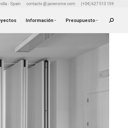
villa - Spain
contacto @ javierorive.com
(+34) 627 513 159
oyectos
Información
Presupuesto
Search: