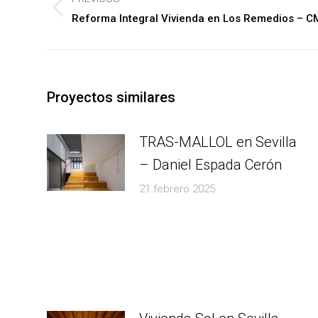
navigation
Previous
Reforma Integral Vivienda en Los Remedios – C
post:
Proyectos similares
TRAS-MALLOL en Sevilla
– Daniel Espada Cerón
21 febrero 2025