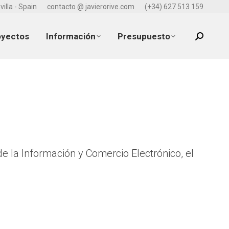
villa - Spain
contacto @ javierorive.com
(+34) 627 513 159
oyectos
Información
Presupuesto
Search:
de la Información y Comercio Electrónico, el