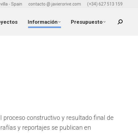
villa - Spain
contacto @ javierorive.com
(+34) 627 513 159
oyectos
Información
Presupuesto
Search:
 proceso constructivo y resultado final de
rafías y reportajes se publican en