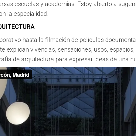
ersas escuelas y academias. Estoy abierto a sugeren
on la especialidad.
RQUITECTURA
porativo hasta la filmación de películas document
nte explican vivencias, sensaciones, usos, espacio
grafía de arquitectura para expresar ideas de una 