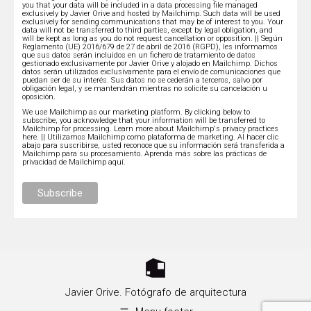
you that your data will be included in a data processing file managed
exclusively by Javier Orive and hosted by Mailchimp. Such data will be used
exclusively for sending communications that may be of interest to you. Your
data will not be transferred to third parties, except by legal obligation, and
will be kept as long as you do not request cancellation or opposition. || Según
Reglamento (UE) 2016/679 de 27 de abril de 2016 (RGPD), les informamos
que sus datos serán incluidos en un fichero de tratamiento de datos
gestionado exclusivamente por Javier Orive y alojado en Mailchimp. Dichos
datos serán utilizados exclusivamente para el envío de comunicaciones que
puedan ser de su interés. Sus datos no se cederán a terceros, salvo por
obligación legal, y se mantendrán mientras no solicite su cancelación u
oposición.
We use Mailchimp as our marketing platform. By clicking below to
subscribe, you acknowledge that your information will be transferred to
Mailchimp for processing.
Learn more about Mailchimp's privacy practices
here.
|| Utilizamos Mailchimp como plataforma de marketing. Al hacer clic
abajo para suscribirse, usted reconoce que su información será transferida a
Mailchimp para su procesamiento.
Aprenda más sobre las prácticas de
privacidad de Mailchimp aquí.
Javier Orive. Fotógrafo de arquitectura