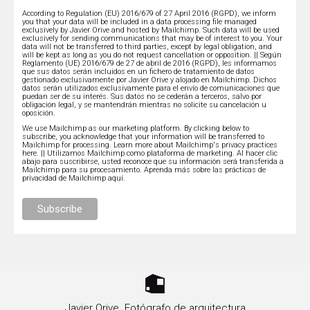
According to Regulation (EU) 2016/679 of 27 April 2016 (RGPD), we inform
you that your data will be included in a data processing file managed
exclusively by Javier Orive and hosted by Mailchimp. Such data will be used
exclusively for sending communications that may be of interest to you. Your
data will not be transferred to third parties, except by legal obligation, and
will be kept as long as you do not request cancellation or opposition. || Según
Reglamento (UE) 2016/679 de 27 de abril de 2016 (RGPD), les informamos
que sus datos serán incluidos en un fichero de tratamiento de datos
gestionado exclusivamente por Javier Orive y alojado en Mailchimp. Dichos
datos serán utilizados exclusivamente para el envío de comunicaciones que
puedan ser de su interés. Sus datos no se cederán a terceros, salvo por
obligación legal, y se mantendrán mientras no solicite su cancelación u
oposición.
We use Mailchimp as our marketing platform. By clicking below to
subscribe, you acknowledge that your information will be transferred to
Mailchimp for processing.
Learn more about Mailchimp's privacy practices
here.
|| Utilizamos Mailchimp como plataforma de marketing. Al hacer clic
abajo para suscribirse, usted reconoce que su información será transferida a
Mailchimp para su procesamiento.
Aprenda más sobre las prácticas de
privacidad de Mailchimp aquí.
Javier Orive. Fotógrafo de arquitectura