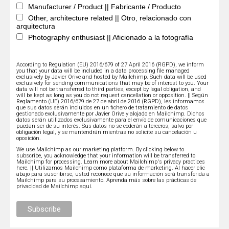
Manufacturer / Product || Fabricante / Producto
Other, architecture related || Otro, relacionado con
arquitectura
Photography enthusiast || Aficionado a la fotografía
According to Regulation (EU) 2016/679 of 27 April 2016 (RGPD), we inform
you that your data will be included in a data processing file managed
exclusively by Javier Orive and hosted by Mailchimp. Such data will be used
exclusively for sending communications that may be of interest to you. Your
data will not be transferred to third parties, except by legal obligation, and
will be kept as long as you do not request cancellation or opposition. || Según
Reglamento (UE) 2016/679 de 27 de abril de 2016 (RGPD), les informamos
que sus datos serán incluidos en un fichero de tratamiento de datos
gestionado exclusivamente por Javier Orive y alojado en Mailchimp. Dichos
datos serán utilizados exclusivamente para el envío de comunicaciones que
puedan ser de su interés. Sus datos no se cederán a terceros, salvo por
obligación legal, y se mantendrán mientras no solicite su cancelación u
oposición.
We use Mailchimp as our marketing platform. By clicking below to
subscribe, you acknowledge that your information will be transferred to
Mailchimp for processing.
Learn more about Mailchimp's privacy practices
here.
|| Utilizamos Mailchimp como plataforma de marketing. Al hacer clic
abajo para suscribirse, usted reconoce que su información será transferida a
Mailchimp para su procesamiento.
Aprenda más sobre las prácticas de
privacidad de Mailchimp aquí.