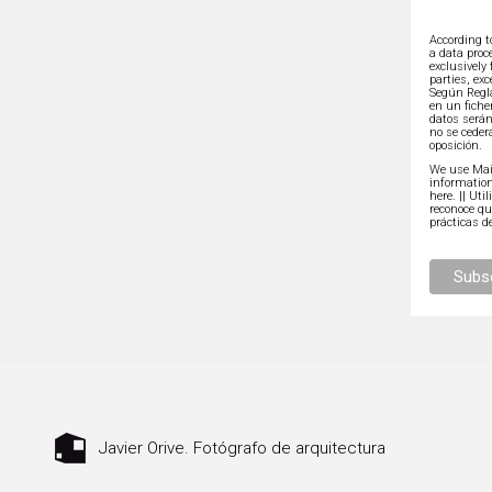
According t
a data proc
exclusively
parties, exc
Según Regl
en un fiche
datos serán
no se ceder
oposición.
We use Mail
information
here.
|| Uti
reconoce q
prácticas d
Javier Orive. Fotógrafo de arquitectura