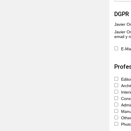
DGPR 
Javier O
Javier O
email y n
E-Mai
Profes
Edito
Archi
Inter
Const
Admin
Manuf
Other
Photo