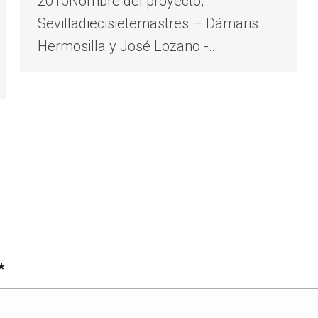
2015Nombre del proyecto,
Sevilladiecisietemastres – Dámaris
Hermosilla y José Lozano -…
wsletter
*