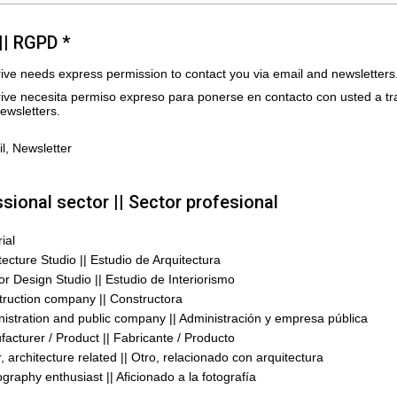
|| RGPD *
rive needs express permission to contact you via email and newsletters
rive necesita permiso expreso para ponerse en contacto con usted a t
ewsletters.
l, Newsletter
sional sector || Sector profesional
rial
tecture Studio || Estudio de Arquitectura
ior Design Studio || Estudio de Interiorismo
ruction company || Constructora
istration and public company || Administración y empresa pública
acturer / Product || Fabricante / Producto
, architecture related || Otro, relacionado con arquitectura
graphy enthusiast || Aficionado a la fotografía