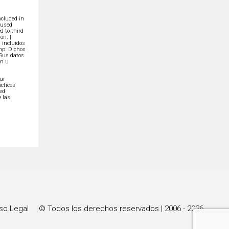
ncluded in
 used
d to third
on. ||
 incluidos
imp. Dichos
 Sus datos
ón u
our
ctices
ted
 las
so Legal
© Todos los derechos reservados | 2006 - 2026