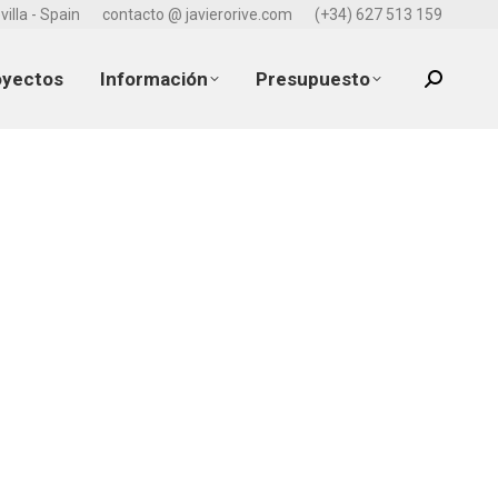
villa - Spain
contacto @ javierorive.com
(+34) 627 513 159
oyectos
Información
Presupuesto
Search: