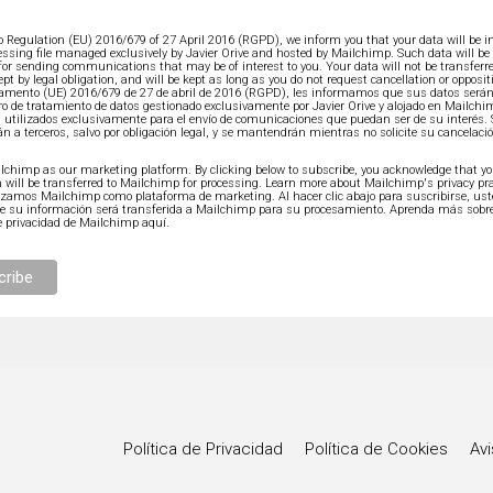
o Regulation (EU) 2016/679 of 27 April 2016 (RGPD), we inform you that your data will be i
essing file managed exclusively by Javier Orive and hosted by Mailchimp. Such data will be
 for sending communications that may be of interest to you. Your data will not be transferre
ept by legal obligation, and will be kept as long as you do not request cancellation or oppositi
amento (UE) 2016/679 de 27 de abril de 2016 (RGPD), les informamos que sus datos serán
ro de tratamiento de datos gestionado exclusivamente por Javier Orive y alojado en Mailch
 utilizados exclusivamente para el envío de comunicaciones que puedan ser de su interés.
án a terceros, salvo por obligación legal, y se mantendrán mientras no solicite su cancelaci
chimp as our marketing platform. By clicking below to subscribe, you acknowledge that y
 will be transferred to Mailchimp for processing.
Learn more about Mailchimp's privacy pra
lizamos Mailchimp como plataforma de marketing. Al hacer clic abajo para suscribirse, us
ue su información será transferida a Mailchimp para su procesamiento.
Aprenda más sobre
e privacidad de Mailchimp aquí.
Política de Privacidad
Política de Cookies
Avi