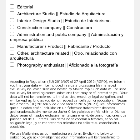
Editorial
Architecture Studio || Estudio de Arquitectura
Interior Design Studio || Estudio de Interiorismo
Construction company || Constructora
Administration and public company || Administración y
empresa pública
Manufacturer / Product || Fabricante / Producto
Other, architecture related || Otro, relacionado con
arquitectura
Photography enthusiast || Aficionado a la fotografía
According to Regulation (EU) 2016/679 of 27 April 2016 (RGPD), we inform
you that your data will be included in a data processing file managed
exclusively by Javier Orive and hosted by Mailchimp. Such data will be used
exclusively for sending communications that may be of interest to you. Your
data will not be transferred to third parties, except by legal obligation, and
will be kept as long as you do not request cancellation or opposition. || Según
Reglamento (UE) 2016/679 de 27 de abril de 2016 (RGPD), les informamos
que sus datos serán incluidos en un fichero de tratamiento de datos
gestionado exclusivamente por Javier Orive y alojado en Mailchimp. Dichos
datos serán utilizados exclusivamente para el envío de comunicaciones que
puedan ser de su interés. Sus datos no se cederán a terceros, salvo por
obligación legal, y se mantendrán mientras no solicite su cancelación u
oposición.
We use Mailchimp as our marketing platform. By clicking below to
subscribe, you acknowledge that your information will be transferred to