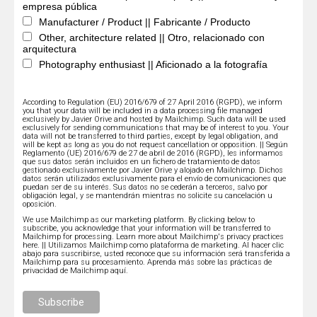
empresa pública
Manufacturer / Product || Fabricante / Producto
Other, architecture related || Otro, relacionado con
arquitectura
Photography enthusiast || Aficionado a la fotografía
According to Regulation (EU) 2016/679 of 27 April 2016 (RGPD), we inform
you that your data will be included in a data processing file managed
exclusively by Javier Orive and hosted by Mailchimp. Such data will be used
exclusively for sending communications that may be of interest to you. Your
data will not be transferred to third parties, except by legal obligation, and
will be kept as long as you do not request cancellation or opposition. || Según
Reglamento (UE) 2016/679 de 27 de abril de 2016 (RGPD), les informamos
que sus datos serán incluidos en un fichero de tratamiento de datos
gestionado exclusivamente por Javier Orive y alojado en Mailchimp. Dichos
datos serán utilizados exclusivamente para el envío de comunicaciones que
puedan ser de su interés. Sus datos no se cederán a terceros, salvo por
obligación legal, y se mantendrán mientras no solicite su cancelación u
oposición.
We use Mailchimp as our marketing platform. By clicking below to
subscribe, you acknowledge that your information will be transferred to
Mailchimp for processing.
Learn more about Mailchimp's privacy practices
here.
|| Utilizamos Mailchimp como plataforma de marketing. Al hacer clic
abajo para suscribirse, usted reconoce que su información será transferida a
Mailchimp para su procesamiento.
Aprenda más sobre las prácticas de
privacidad de Mailchimp aquí.