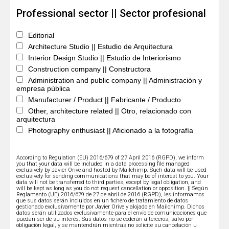
Professional sector || Sector profesional
Editorial
Architecture Studio || Estudio de Arquitectura
Interior Design Studio || Estudio de Interiorismo
Construction company || Constructora
Administration and public company || Administración y
empresa pública
Manufacturer / Product || Fabricante / Producto
Other, architecture related || Otro, relacionado con
arquitectura
Photography enthusiast || Aficionado a la fotografía
According to Regulation (EU) 2016/679 of 27 April 2016 (RGPD), we inform
you that your data will be included in a data processing file managed
exclusively by Javier Orive and hosted by Mailchimp. Such data will be used
exclusively for sending communications that may be of interest to you. Your
data will not be transferred to third parties, except by legal obligation, and
will be kept as long as you do not request cancellation or opposition. || Según
Reglamento (UE) 2016/679 de 27 de abril de 2016 (RGPD), les informamos
que sus datos serán incluidos en un fichero de tratamiento de datos
gestionado exclusivamente por Javier Orive y alojado en Mailchimp. Dichos
datos serán utilizados exclusivamente para el envío de comunicaciones que
puedan ser de su interés. Sus datos no se cederán a terceros, salvo por
obligación legal, y se mantendrán mientras no solicite su cancelación u