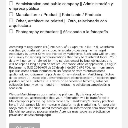
Administration and public company || Administración y
empresa pública
Manufacturer / Product || Fabricante / Producto
Other, architecture related || Otro, relacionado con
arquitectura
Photography enthusiast || Aficionado a la fotografía
According to Regulation (EU) 2016/679 of 27 April 2016 (RGPD), we inform
you that your data will be included in a data processing file managed
exclusively by Javier Orive and hosted by Mailchimp. Such data will be used
exclusively for sending communications that may be of interest to you. Your
data will not be transferred to third parties, except by legal obligation, and
will be kept as long as you do not request cancellation or opposition. || Según
Reglamento (UE) 2016/679 de 27 de abril de 2016 (RGPD), les informamos
que sus datos serán incluidos en un fichero de tratamiento de datos
gestionado exclusivamente por Javier Orive y alojado en Mailchimp. Dichos
datos serán utilizados exclusivamente para el envío de comunicaciones que
puedan ser de su interés. Sus datos no se cederán a terceros, salvo por
obligación legal, y se mantendrán mientras no solicite su cancelación u
oposición.
We use Mailchimp as our marketing platform. By clicking below to
subscribe, you acknowledge that your information will be transferred to
Mailchimp for processing.
Learn more about Mailchimp's privacy practices
here.
|| Utilizamos Mailchimp como plataforma de marketing. Al hacer clic
abajo para suscribirse, usted reconoce que su información será transferida a
Mailchimp para su procesamiento.
Aprenda más sobre las prácticas de
privacidad de Mailchimp aquí.