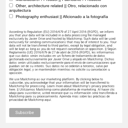
Other, architecture related || Otro, relacionado con
arquitectura
Photography enthusiast || Aficionado a la fotografía
According to Regulation (EU) 2016/679 of 27 April 2016 (RGPD), we inform
you that your data will be included in a data processing file managed
exclusively by Javier Orive and hosted by Mailchimp. Such data will be used
exclusively for sending communications that may be of interest to you. Your
data will not be transferred to third parties, except by legal obligation, and
will be kept as long as you do not request cancellation or opposition. || Según
Reglamento (UE) 2016/679 de 27 de abril de 2016 (RGPD), les informamos
que sus datos serán incluidos en un fichero de tratamiento de datos
gestionado exclusivamente por Javier Orive y alojado en Mailchimp. Dichos
datos serán utilizados exclusivamente para el envío de comunicaciones que
puedan ser de su interés. Sus datos no se cederán a terceros, salvo por
obligación legal, y se mantendrán mientras no solicite su cancelación u
oposición.
We use Mailchimp as our marketing platform. By clicking below to
subscribe, you acknowledge that your information will be transferred to
Mailchimp for processing.
Learn more about Mailchimp's privacy practices
here.
|| Utilizamos Mailchimp como plataforma de marketing. Al hacer clic
abajo para suscribirse, usted reconoce que su información será transferida a
Mailchimp para su procesamiento.
Aprenda más sobre las prácticas de
privacidad de Mailchimp aquí.