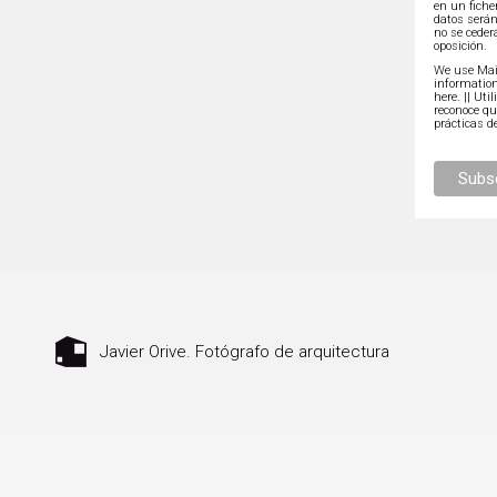
en un fiche
datos serán
no se ceder
oposición.
We use Mail
information
here.
|| Uti
reconoce q
prácticas d
Javier Orive. Fotógrafo de arquitectura