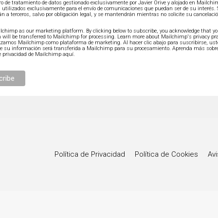
ro de tratamiento de datos gestionado exclusivamente por Javier Orive y alojado en Mailch
 utilizados exclusivamente para el envío de comunicaciones que puedan ser de su interés.
án a terceros, salvo por obligación legal, y se mantendrán mientras no solicite su cancelaci
chimp as our marketing platform. By clicking below to subscribe, you acknowledge that y
 will be transferred to Mailchimp for processing.
Learn more about Mailchimp's privacy pra
lizamos Mailchimp como plataforma de marketing. Al hacer clic abajo para suscribirse, us
ue su información será transferida a Mailchimp para su procesamiento.
Aprenda más sobre
e privacidad de Mailchimp aquí.
Política de Privacidad
Política de Cookies
Avi