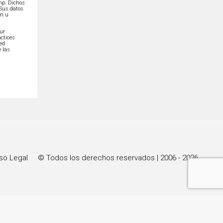
imp. Dichos
 Sus datos
ón u
our
ctices
ted
 las
so Legal
© Todos los derechos reservados | 2006 - 2026