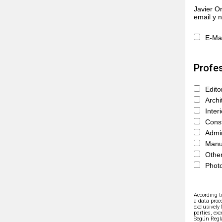
Javier O
email y n
E-Mai
Profes
Edito
Archi
Inter
Const
Admin
Manuf
Other
Photo
According t
a data proc
exclusively
parties, exc
Según Regl