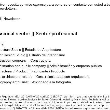
rive necesita permiso expreso para ponerse en contacto con usted a t
ewsletters.
l, Newsletter
sional sector || Sector profesional
rial
tecture Studio || Estudio de Arquitectura
ior Design Studio || Estudio de Interiorismo
ruction company || Constructora
istration and public company || Administración y empresa pública
acturer / Product || Fabricante / Producto
, architecture related || Otro, relacionado con arquitectura
graphy enthusiast || Aficionado a la fotografía
o Regulation (EU) 2016/679 of 27 April 2016 (RGPD), we inform you that your data will be i
essing file managed exclusively by Javier Orive and hosted by Mailchimp. Such data will be
 for sending communications that may be of interest to you. Your data will not be transferre
ept by legal obligation, and will be kept as long as you do not request cancellation or oppositi
amento (UE) 2016/679 de 27 de abril de 2016 (RGPD), les informamos que sus datos serán