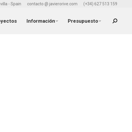
villa - Spain
contacto @ javierorive.com
(+34) 627 513 159
oyectos
Información
Presupuesto
Search: