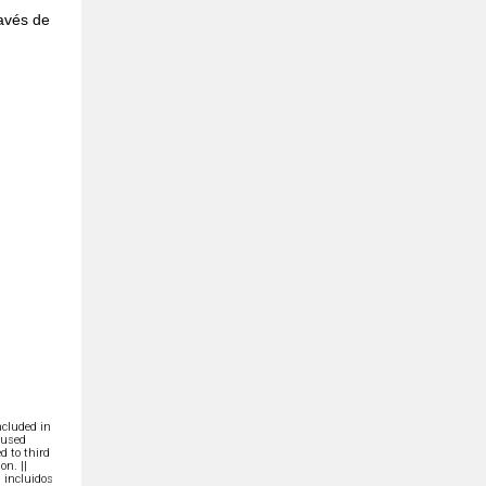
ravés de
ncluded in
 used
d to third
on. ||
 incluidos