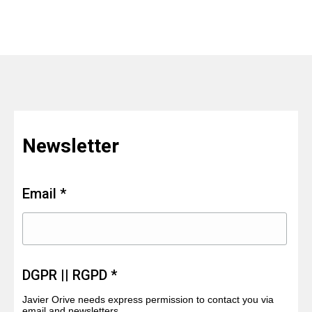
Newsletter
Email *
DGPR || RGPD *
Javier Orive needs express permission to contact you via
email and newsletters.