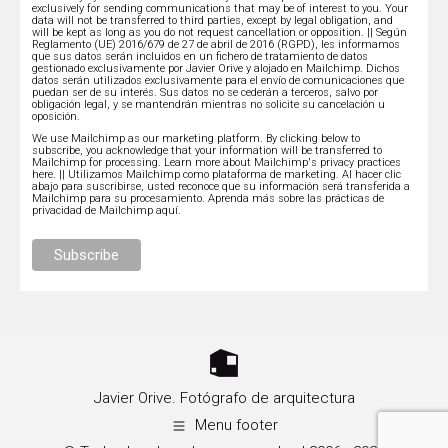
exclusively for sending communications that may be of interest to you. Your
data will not be transferred to third parties, except by legal obligation, and
will be kept as long as you do not request cancellation or opposition. || Según
Reglamento (UE) 2016/679 de 27 de abril de 2016 (RGPD), les informamos
que sus datos serán incluidos en un fichero de tratamiento de datos
gestionado exclusivamente por Javier Orive y alojado en Mailchimp. Dichos
datos serán utilizados exclusivamente para el envío de comunicaciones que
puedan ser de su interés. Sus datos no se cederán a terceros, salvo por
obligación legal, y se mantendrán mientras no solicite su cancelación u
oposición.
We use Mailchimp as our marketing platform. By clicking below to
subscribe, you acknowledge that your information will be transferred to
Mailchimp for processing.
Learn more about Mailchimp's privacy practices
here.
|| Utilizamos Mailchimp como plataforma de marketing. Al hacer clic
abajo para suscribirse, usted reconoce que su información será transferida a
Mailchimp para su procesamiento.
Aprenda más sobre las prácticas de
privacidad de Mailchimp aquí.
Javier Orive. Fotógrafo de arquitectura
Menu footer