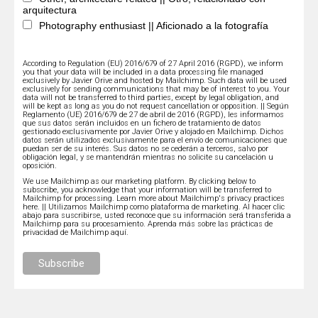
arquitectura
Photography enthusiast || Aficionado a la fotografía
According to Regulation (EU) 2016/679 of 27 April 2016 (RGPD), we inform
you that your data will be included in a data processing file managed
exclusively by Javier Orive and hosted by Mailchimp. Such data will be used
exclusively for sending communications that may be of interest to you. Your
data will not be transferred to third parties, except by legal obligation, and
will be kept as long as you do not request cancellation or opposition. || Según
Reglamento (UE) 2016/679 de 27 de abril de 2016 (RGPD), les informamos
que sus datos serán incluidos en un fichero de tratamiento de datos
gestionado exclusivamente por Javier Orive y alojado en Mailchimp. Dichos
datos serán utilizados exclusivamente para el envío de comunicaciones que
puedan ser de su interés. Sus datos no se cederán a terceros, salvo por
obligación legal, y se mantendrán mientras no solicite su cancelación u
oposición.
We use Mailchimp as our marketing platform. By clicking below to
subscribe, you acknowledge that your information will be transferred to
Mailchimp for processing.
Learn more about Mailchimp's privacy practices
here.
|| Utilizamos Mailchimp como plataforma de marketing. Al hacer clic
abajo para suscribirse, usted reconoce que su información será transferida a
Mailchimp para su procesamiento.
Aprenda más sobre las prácticas de
privacidad de Mailchimp aquí.