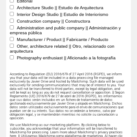
Editorial
Architecture Studio || Estudio de Arquitectura
Interior Design Studio || Estudio de Interiorismo
Construction company || Constructora
Administration and public company || Administración y
empresa pública
Manufacturer / Product || Fabricante / Producto
Other, architecture related || Otro, relacionado con
arquitectura
Photography enthusiast || Aficionado a la fotografía
According to Regulation (EU) 2016/679 of 27 April 2016 (RGPD), we inform
you that your data will be included in a data processing file managed
exclusively by Javier Orive and hosted by Mailchimp. Such data will be used
exclusively for sending communications that may be of interest to you. Your
data will not be transferred to third parties, except by legal obligation, and
will be kept as long as you do not request cancellation or opposition. || Según
Reglamento (UE) 2016/679 de 27 de abril de 2016 (RGPD), les informamos
que sus datos serán incluidos en un fichero de tratamiento de datos
gestionado exclusivamente por Javier Orive y alojado en Mailchimp. Dichos
datos serán utilizados exclusivamente para el envío de comunicaciones que
puedan ser de su interés. Sus datos no se cederán a terceros, salvo por
obligación legal, y se mantendrán mientras no solicite su cancelación u
oposición.
We use Mailchimp as our marketing platform. By clicking below to
subscribe, you acknowledge that your information will be transferred to
Mailchimp for processing.
Learn more about Mailchimp's privacy practices
here.
|| Utilizamos Mailchimp como plataforma de marketing. Al hacer clic