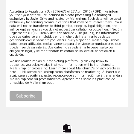
According to Regulation (EU) 2016/679 of 27 April 2016 (RGPD), we inform
you that your data will be included in a data processing file managed
exclusively by Javier Orive and hosted by Mailchimp. Such data will be used
exclusively for sending communications that may be of interest to you. Your
data will not be transferred to third parties, except by legal obligation, and
will be kept as long as you do not request cancellation or opposition. || Según
Reglamento (UE) 2016/679 de 27 de abril de 2016 (RGPD), les informamos
que sus datos serán incluidos en un fichero de tratamiento de datos
gestionado exclusivamente por Javier Orive y alojado en Mailchimp. Dichos
datos serán utilizados exclusivamente para el envío de comunicaciones que
puedan ser de su interés. Sus datos no se cederán a terceros, salvo por
obligación legal, y se mantendrán mientras no solicite su cancelación u
oposición.
We use Mailchimp as our marketing platform. By clicking below to
subscribe, you acknowledge that your information will be transferred to
Mailchimp for processing.
Learn more about Mailchimp's privacy practices
here.
|| Utilizamos Mailchimp como plataforma de marketing. Al hacer clic
abajo para suscribirse, usted reconoce que su información será transferida a
Mailchimp para su procesamiento.
Aprenda más sobre las prácticas de
privacidad de Mailchimp aquí.