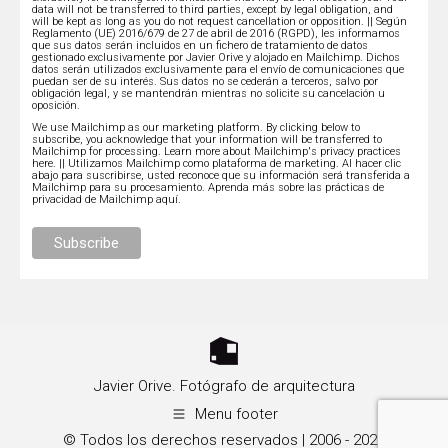
data will not be transferred to third parties, except by legal obligation, and
will be kept as long as you do not request cancellation or opposition. || Según
Reglamento (UE) 2016/679 de 27 de abril de 2016 (RGPD), les informamos
que sus datos serán incluidos en un fichero de tratamiento de datos
gestionado exclusivamente por Javier Orive y alojado en Mailchimp. Dichos
datos serán utilizados exclusivamente para el envío de comunicaciones que
puedan ser de su interés. Sus datos no se cederán a terceros, salvo por
obligación legal, y se mantendrán mientras no solicite su cancelación u
oposición.
We use Mailchimp as our marketing platform. By clicking below to
subscribe, you acknowledge that your information will be transferred to
Mailchimp for processing.
Learn more about Mailchimp's privacy practices
here.
|| Utilizamos Mailchimp como plataforma de marketing. Al hacer clic
abajo para suscribirse, usted reconoce que su información será transferida a
Mailchimp para su procesamiento.
Aprenda más sobre las prácticas de
privacidad de Mailchimp aquí.
Javier Orive. Fotógrafo de arquitectura
Menu footer
© Todos los derechos reservados | 2006 - 2026