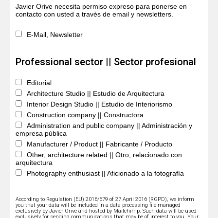
Javier Orive necesita permiso expreso para ponerse en
contacto con usted a través de email y newsletters.
E-Mail, Newsletter
Professional sector || Sector profesional
Editorial
Architecture Studio || Estudio de Arquitectura
Interior Design Studio || Estudio de Interiorismo
Construction company || Constructora
Administration and public company || Administración y
empresa pública
Manufacturer / Product || Fabricante / Producto
Other, architecture related || Otro, relacionado con
arquitectura
Photography enthusiast || Aficionado a la fotografía
According to Regulation (EU) 2016/679 of 27 April 2016 (RGPD), we inform
you that your data will be included in a data processing file managed
exclusively by Javier Orive and hosted by Mailchimp. Such data will be used
exclusively for sending communications that may be of interest to you. Your