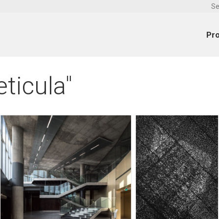
Se
Pr
ticula"