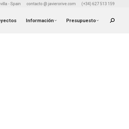
villa - Spain
contacto @ javierorive.com
(+34) 627 513 159
oyectos
Información
Presupuesto
Search: