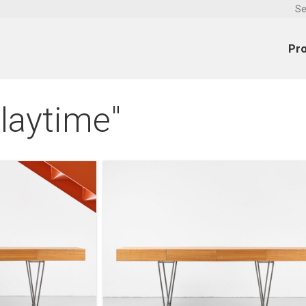
Se
Pr
laytime"