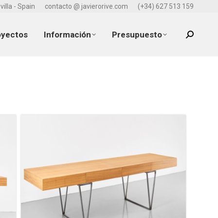
villa - Spain
contacto @ javierorive.com
(+34) 627 513 159
oyectos
Información
Presupuesto
Search: