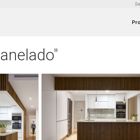
Se
Pr
anelado"