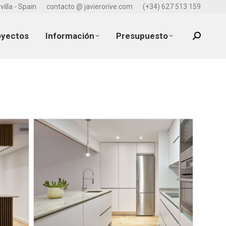
villa - Spain
contacto @ javierorive.com
(+34) 627 513 159
oyectos
Información
Presupuesto
Search: