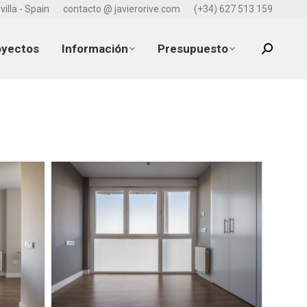
villa - Spain
contacto @ javierorive.com
(+34) 627 513 159
oyectos
Información
Presupuesto
Search: