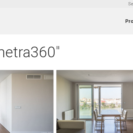
Se
Pr
metra360"