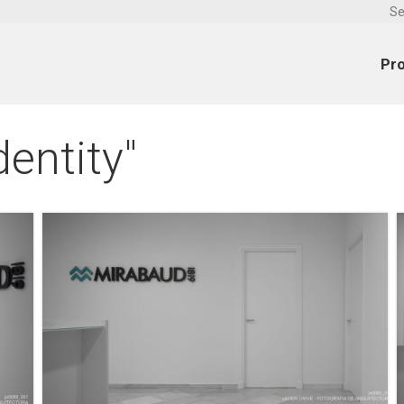
Se
Pr
entity"