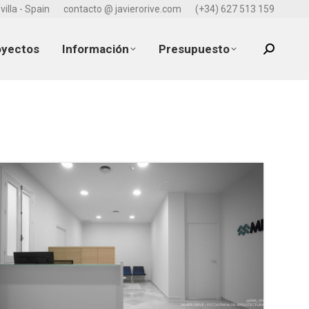
villa - Spain
contacto @ javierorive.com
(+34) 627 513 159
oyectos
Información
Presupuesto
Search: