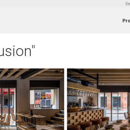
Se
Pr
usion"