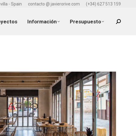
villa - Spain
contacto @ javierorive.com
(+34) 627 513 159
oyectos
Información
Presupuesto
Search: