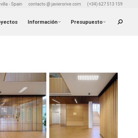
villa - Spain
contacto @ javierorive.com
(+34) 627 513 159
oyectos
Información
Presupuesto
Search: