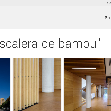
Se
Pr
scalera-de-bambu"