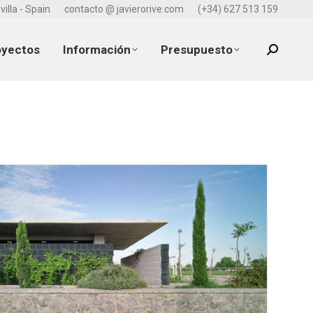
villa - Spain
contacto @ javierorive.com
(+34) 627 513 159
oyectos
Información
Presupuesto
Search: