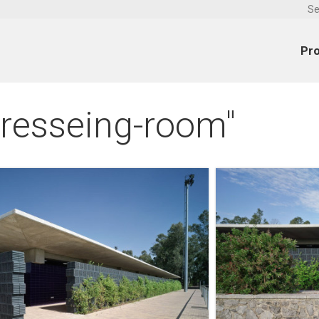
Se
Pr
resseing-room"