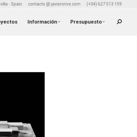
villa - Spain
contacto @ javierorive.com
(+34) 627 513 159
oyectos
Información
Presupuesto
Search: