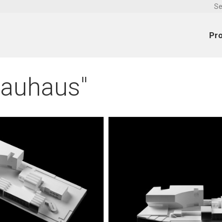
Se
Pr
bauhaus"