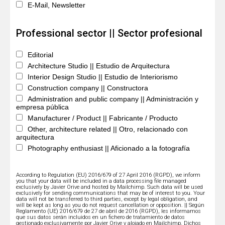
E-Mail, Newsletter
Professional sector || Sector profesional
Editorial
Architecture Studio || Estudio de Arquitectura
Interior Design Studio || Estudio de Interiorismo
Construction company || Constructora
Administration and public company || Administración y
empresa pública
Manufacturer / Product || Fabricante / Producto
Other, architecture related || Otro, relacionado con
arquitectura
Photography enthusiast || Aficionado a la fotografía
According to Regulation (EU) 2016/679 of 27 April 2016 (RGPD), we inform
you that your data will be included in a data processing file managed
exclusively by Javier Orive and hosted by Mailchimp. Such data will be used
exclusively for sending communications that may be of interest to you. Your
data will not be transferred to third parties, except by legal obligation, and
will be kept as long as you do not request cancellation or opposition. || Según
Reglamento (UE) 2016/679 de 27 de abril de 2016 (RGPD), les informamos
que sus datos serán incluidos en un fichero de tratamiento de datos
gestionado exclusivamente por Javier Orive y alojado en Mailchimp. Dichos