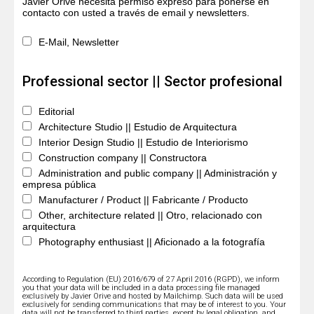
Javier Orive necesita permiso expreso para ponerse en
contacto con usted a través de email y newsletters.
E-Mail, Newsletter
Professional sector || Sector profesional
Editorial
Architecture Studio || Estudio de Arquitectura
Interior Design Studio || Estudio de Interiorismo
Construction company || Constructora
Administration and public company || Administración y
empresa pública
Manufacturer / Product || Fabricante / Producto
Other, architecture related || Otro, relacionado con
arquitectura
Photography enthusiast || Aficionado a la fotografía
According to Regulation (EU) 2016/679 of 27 April 2016 (RGPD), we inform
you that your data will be included in a data processing file managed
exclusively by Javier Orive and hosted by Mailchimp. Such data will be used
exclusively for sending communications that may be of interest to you. Your
data will not be transferred to third parties, except by legal obligation, and