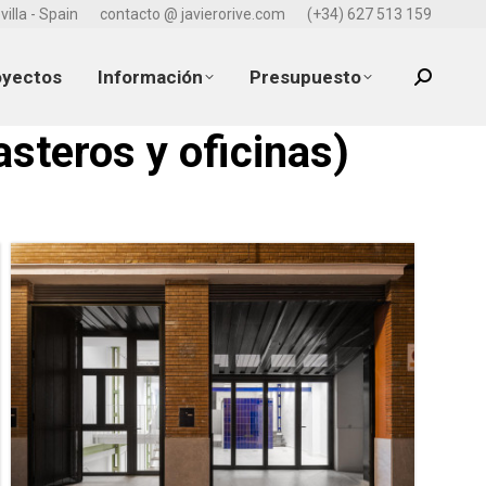
villa - Spain
contacto @ javierorive.com
(+34) 627 513 159
oyectos
Información
Presupuesto
Search:
steros y oficinas)